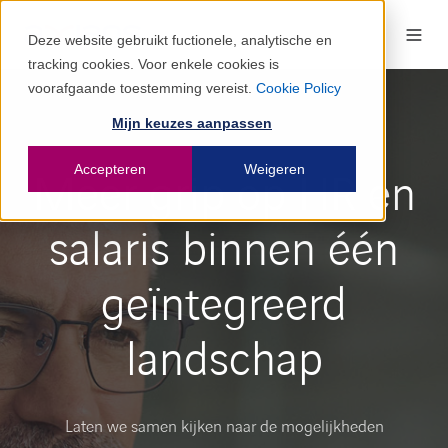
Deze website gebruikt fuctionele, analytische en
tracking cookies. Voor enkele cookies is
voorafgaande toestemming vereist.
Cookie Policy
Mijn keuzes aanpassen
Accepteren
Weigeren
Meer grip op HR en
salaris binnen één
geïntegreerd
landschap
Laten we samen kijken naar de mogelijkheden